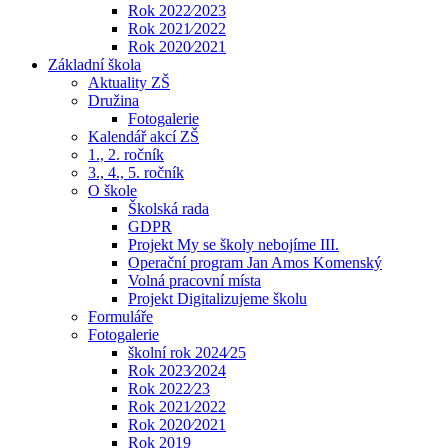
Rok 2022⁄2023
Rok 2021⁄2022
Rok 2020⁄2021
Základní škola
Aktuality ZŠ
Družina
Fotogalerie
Kalendář akcí ZŠ
1., 2. ročník
3., 4., 5. ročník
O škole
Školská rada
GDPR
Projekt My se školy nebojíme III.
Operační program Jan Amos Komenský
Volná pracovní místa
Projekt Digitalizujeme školu
Formuláře
Fotogalerie
školní rok 2024⁄25
Rok 2023⁄2024
Rok 2022⁄23
Rok 2021⁄2022
Rok 2020⁄2021
Rok 2019