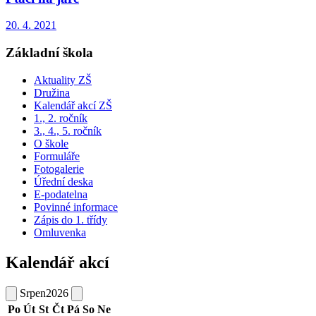
20. 4. 2021
Základní škola
Aktuality ZŠ
Družina
Kalendář akcí ZŠ
1., 2. ročník
3., 4., 5. ročník
O škole
Formuláře
Fotogalerie
Úřední deska
E-podatelna
Povinné informace
Zápis do 1. třídy
Omluvenka
Kalendář akcí
Srpen
2026
Po
Út
St
Čt
Pá
So
Ne