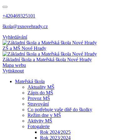
+420469325101
škola@zsnovehrady.cz
Vyhledávání
ZŠ a MŠ Nové Hrady
Základní škola a Mateřská škola Nové Hrady
Mapa webu
Vytisknout
Mateřská škola
Aktuality MŠ
Zápis do MŠ
Provoz MŠ
Stravování
Co potřebuje vaše dítě do školky
Režim dne v MŠ
Aktivity MŠ
Fotogalerie
Rok 2024⁄2025
Rok 2023⁄2024