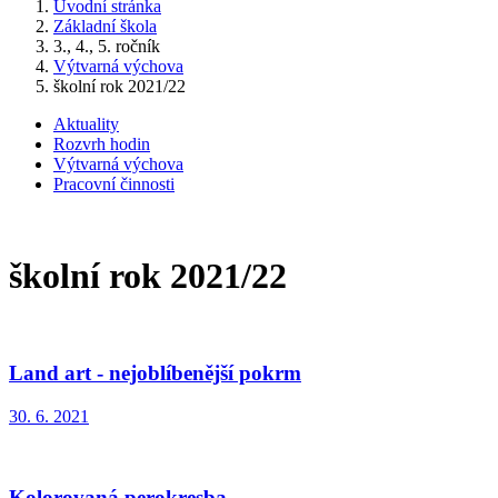
Úvodní stránka
Základní škola
3., 4., 5. ročník
Výtvarná výchova
školní rok 2021/22
Aktuality
Rozvrh hodin
Výtvarná výchova
Pracovní činnosti
školní rok 2021/22
Land art - nejoblíbenější pokrm
30. 6. 2021
Kolorovaná perokresba