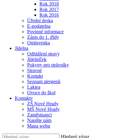
Rok 2018
Rok 2017
Rok 2016
Úřední deska
E-podatelna
Povinné informace
Zápis do 1. třídy
Omluvenka
Jídelna
Odhlášení stravy
Jídelníček
Pokyny pro strávníky
Stravné
Kontakt
Seznam alergenů
Laktea
Ovoce do škol
Kontakty
ZŠ Nové Hrady
MŠ Nové Hrady
Zaměstnanci
Napište nám
Mapa webu
Hledaný výraz