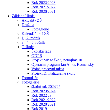
Rok 2022⁄2023
Rok 2021⁄2022
Rok 2020⁄2021
Základní škola
Aktuality ZŠ
Družina
Fotogalerie
Kalendář akcí ZŠ
1., 2. ročník
3., 4., 5. ročník
O škole
Školská rada
GDPR
Projekt My se školy nebojíme III.
Operační program Jan Amos Komenský
Volná pracovní místa
Projekt Digitalizujeme školu
Formuláře
Fotogalerie
školní rok 2024⁄25
Rok 2023⁄2024
Rok 2022⁄23
Rok 2021⁄2022
Rok 2020⁄2021
Rok 2019