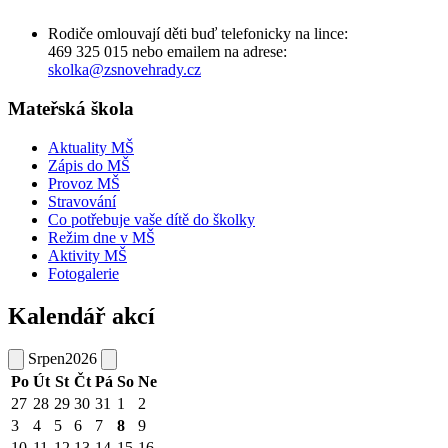
Rodiče omlouvají děti buď telefonicky na lince:
469 325 015 nebo emailem na adrese:
skolka@zsnovehrady.cz
Mateřská škola
Aktuality MŠ
Zápis do MŠ
Provoz MŠ
Stravování
Co potřebuje vaše dítě do školky
Režim dne v MŠ
Aktivity MŠ
Fotogalerie
Kalendář akcí
Srpen
2026
Po
Út
St
Čt
Pá
So
Ne
27
28
29
30
31
1
2
3
4
5
6
7
8
9
10
11
12
13
14
15
16