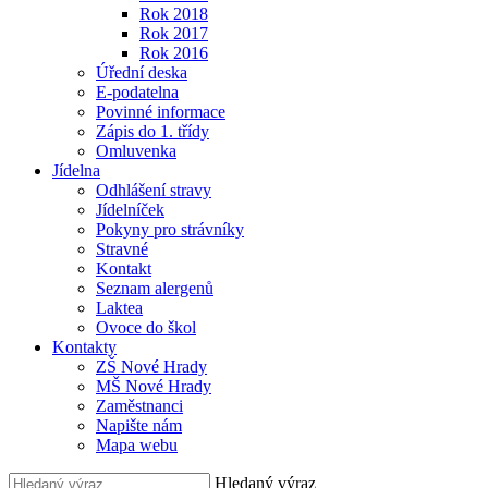
Rok 2018
Rok 2017
Rok 2016
Úřední deska
E-podatelna
Povinné informace
Zápis do 1. třídy
Omluvenka
Jídelna
Odhlášení stravy
Jídelníček
Pokyny pro strávníky
Stravné
Kontakt
Seznam alergenů
Laktea
Ovoce do škol
Kontakty
ZŠ Nové Hrady
MŠ Nové Hrady
Zaměstnanci
Napište nám
Mapa webu
Hledaný výraz