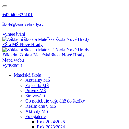
+420469325101
škola@zsnovehrady.cz
Vyhledávání
ZŠ a MŠ Nové Hrady
Základní škola a Mateřská škola Nové Hrady
Mapa webu
Vytisknout
Mateřská škola
Aktuality MŠ
Zápis do MŠ
Provoz MŠ
Stravování
Co potřebuje vaše dítě do školky
Režim dne v MŠ
Aktivity MŠ
Fotogalerie
Rok 2024⁄2025
Rok 2023⁄2024