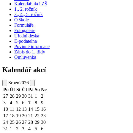
Kalendář akcí ZŠ
1., 2. ročník
3., 4., 5. ročník
O škole
Formuláře
Fotogalerie
Úřední deska
E-podatelna
Povinné informace
Zápis do 1. třídy
Omluvenka
Kalendář akcí
Srpen
2026
Po
Út
St
Čt
Pá
So
Ne
27
28
29
30
31
1
2
3
4
5
6
7
8
9
10
11
12
13
14
15
16
17
18
19
20
21
22
23
24
25
26
27
28
29
30
31
1
2
3
4
5
6