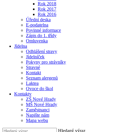
Rok 2018
Rok 2017
Rok 2016
Úřední deska
E-podatelna
Povinné informace
Zápis do 1. třídy
Omluvenka
Jídelna
Odhlášení stravy
Jídelníček
Pokyny pro strávníky
Stravné
Kontakt
Seznam alergenů
Laktea
Ovoce do škol
Kontakty
ZŠ Nové Hrady
MŠ Nové Hrady
Zaměstnanci
Napište nám
Mapa webu
Hledaný výraz