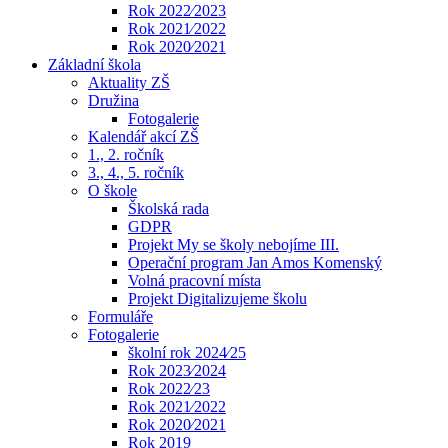
Rok 2022⁄2023
Rok 2021⁄2022
Rok 2020⁄2021
Základní škola
Aktuality ZŠ
Družina
Fotogalerie
Kalendář akcí ZŠ
1., 2. ročník
3., 4., 5. ročník
O škole
Školská rada
GDPR
Projekt My se školy nebojíme III.
Operační program Jan Amos Komenský
Volná pracovní místa
Projekt Digitalizujeme školu
Formuláře
Fotogalerie
školní rok 2024⁄25
Rok 2023⁄2024
Rok 2022⁄23
Rok 2021⁄2022
Rok 2020⁄2021
Rok 2019