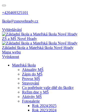
+420469325101
škola@zsnovehrady.cz
Vyhledávání
ZŠ a MŠ Nové Hrady
Základní škola a Mateřská škola Nové Hrady
Mapa webu
Vytisknout
Mateřská škola
Aktuality MŠ
Zápis do MŠ
Provoz MŠ
Stravování
Co potřebuje vaše dítě do školky
Režim dne v MŠ
Aktivity MŠ
Fotogalerie
Rok 2024⁄2025
Rok 2023⁄2024