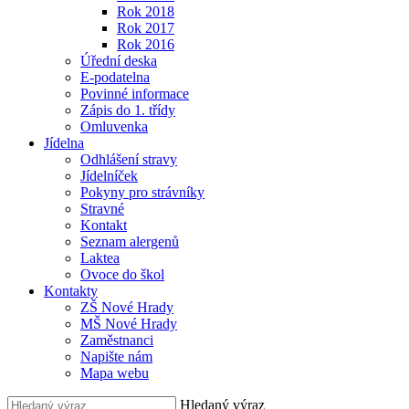
Rok 2018
Rok 2017
Rok 2016
Úřední deska
E-podatelna
Povinné informace
Zápis do 1. třídy
Omluvenka
Jídelna
Odhlášení stravy
Jídelníček
Pokyny pro strávníky
Stravné
Kontakt
Seznam alergenů
Laktea
Ovoce do škol
Kontakty
ZŠ Nové Hrady
MŠ Nové Hrady
Zaměstnanci
Napište nám
Mapa webu
Hledaný výraz