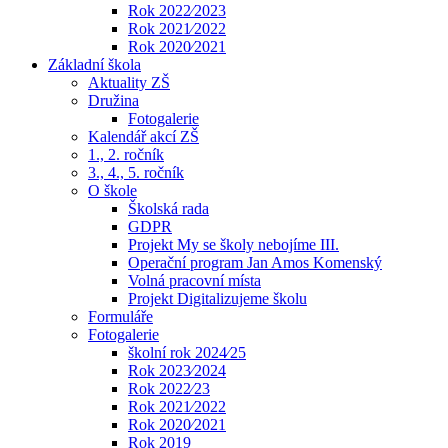
Rok 2022⁄2023
Rok 2021⁄2022
Rok 2020⁄2021
Základní škola
Aktuality ZŠ
Družina
Fotogalerie
Kalendář akcí ZŠ
1., 2. ročník
3., 4., 5. ročník
O škole
Školská rada
GDPR
Projekt My se školy nebojíme III.
Operační program Jan Amos Komenský
Volná pracovní místa
Projekt Digitalizujeme školu
Formuláře
Fotogalerie
školní rok 2024⁄25
Rok 2023⁄2024
Rok 2022⁄23
Rok 2021⁄2022
Rok 2020⁄2021
Rok 2019