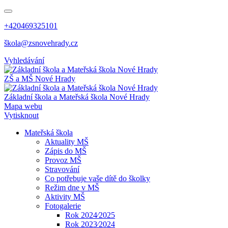
+420469325101
škola@zsnovehrady.cz
Vyhledávání
ZŠ a MŠ Nové Hrady
Základní škola a Mateřská škola Nové Hrady
Mapa webu
Vytisknout
Mateřská škola
Aktuality MŠ
Zápis do MŠ
Provoz MŠ
Stravování
Co potřebuje vaše dítě do školky
Režim dne v MŠ
Aktivity MŠ
Fotogalerie
Rok 2024⁄2025
Rok 2023⁄2024