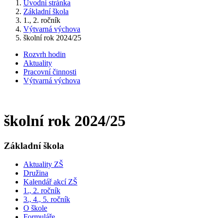
Úvodní stránka
Základní škola
1., 2. ročník
Výtvarná výchova
školní rok 2024/25
Rozvrh hodin
Aktuality
Pracovní činnosti
Výtvarná výchova
školní rok 2024/25
Základní škola
Aktuality ZŠ
Družina
Kalendář akcí ZŠ
1., 2. ročník
3., 4., 5. ročník
O škole
Formuláře