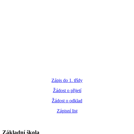
Zápis do 1. třídy
Žádost o přijetí
Žádost o odklad
Zápisní list
Základní škola