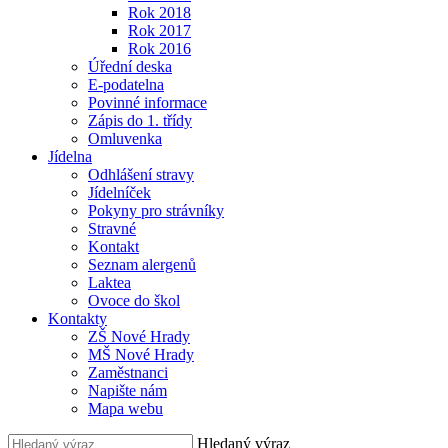
Rok 2018
Rok 2017
Rok 2016
Úřední deska
E-podatelna
Povinné informace
Zápis do 1. třídy
Omluvenka
Jídelna
Odhlášení stravy
Jídelníček
Pokyny pro strávníky
Stravné
Kontakt
Seznam alergenů
Laktea
Ovoce do škol
Kontakty
ZŠ Nové Hrady
MŠ Nové Hrady
Zaměstnanci
Napište nám
Mapa webu
Hledaný výraz