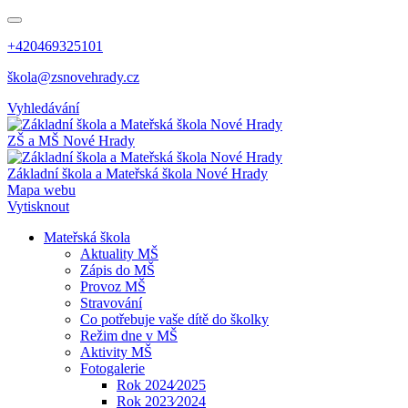
+420469325101
škola@zsnovehrady.cz
Vyhledávání
ZŠ a MŠ Nové Hrady
Základní škola a Mateřská škola Nové Hrady
Mapa webu
Vytisknout
Mateřská škola
Aktuality MŠ
Zápis do MŠ
Provoz MŠ
Stravování
Co potřebuje vaše dítě do školky
Režim dne v MŠ
Aktivity MŠ
Fotogalerie
Rok 2024⁄2025
Rok 2023⁄2024