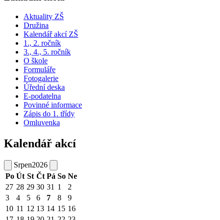
Aktuality ZŠ
Družina
Kalendář akcí ZŠ
1., 2. ročník
3., 4., 5. ročník
O škole
Formuláře
Fotogalerie
Úřední deska
E-podatelna
Povinné informace
Zápis do 1. třídy
Omluvenka
Kalendář akcí
Srpen
2026
Po
Út
St
Čt
Pá
So
Ne
27
28
29
30
31
1
2
3
4
5
6
7
8
9
10
11
12
13
14
15
16
17
18
19
20
21
22
23