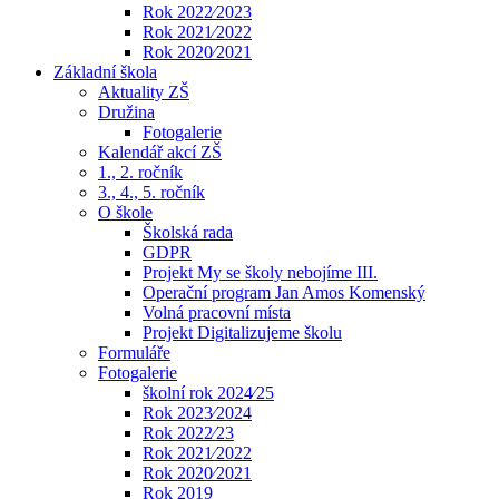
Rok 2022⁄2023
Rok 2021⁄2022
Rok 2020⁄2021
Základní škola
Aktuality ZŠ
Družina
Fotogalerie
Kalendář akcí ZŠ
1., 2. ročník
3., 4., 5. ročník
O škole
Školská rada
GDPR
Projekt My se školy nebojíme III.
Operační program Jan Amos Komenský
Volná pracovní místa
Projekt Digitalizujeme školu
Formuláře
Fotogalerie
školní rok 2024⁄25
Rok 2023⁄2024
Rok 2022⁄23
Rok 2021⁄2022
Rok 2020⁄2021
Rok 2019