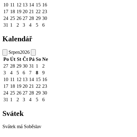
10
11
12
13
14
15
16
17
18
19
20
21
22
23
24
25
26
27
28
29
30
31
1
2
3
4
5
6
Kalendář
Srpen
2026
Po
Út
St
Čt
Pá
So
Ne
27
28
29
30
31
1
2
3
4
5
6
7
8
9
10
11
12
13
14
15
16
17
18
19
20
21
22
23
24
25
26
27
28
29
30
31
1
2
3
4
5
6
Svátek
Svátek má
Soběslav