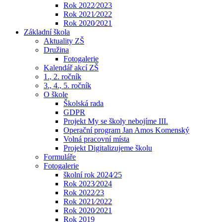
Rok 2022⁄2023
Rok 2021⁄2022
Rok 2020⁄2021
Základní škola
Aktuality ZŠ
Družina
Fotogalerie
Kalendář akcí ZŠ
1., 2. ročník
3., 4., 5. ročník
O škole
Školská rada
GDPR
Projekt My se školy nebojíme III.
Operační program Jan Amos Komenský
Volná pracovní místa
Projekt Digitalizujeme školu
Formuláře
Fotogalerie
školní rok 2024⁄25
Rok 2023⁄2024
Rok 2022⁄23
Rok 2021⁄2022
Rok 2020⁄2021
Rok 2019