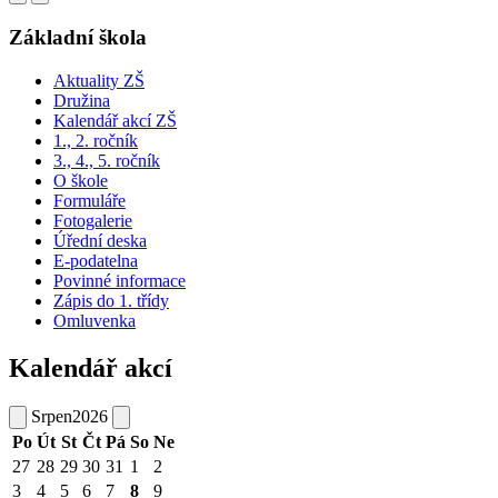
Základní škola
Aktuality ZŠ
Družina
Kalendář akcí ZŠ
1., 2. ročník
3., 4., 5. ročník
O škole
Formuláře
Fotogalerie
Úřední deska
E-podatelna
Povinné informace
Zápis do 1. třídy
Omluvenka
Kalendář akcí
Srpen
2026
Po
Út
St
Čt
Pá
So
Ne
27
28
29
30
31
1
2
3
4
5
6
7
8
9