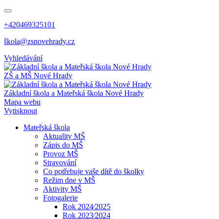
+420469325101
škola@zsnovehrady.cz
Vyhledávání
ZŠ a MŠ Nové Hrady
Základní škola a Mateřská škola Nové Hrady
Mapa webu
Vytisknout
Mateřská škola
Aktuality MŠ
Zápis do MŠ
Provoz MŠ
Stravování
Co potřebuje vaše dítě do školky
Režim dne v MŠ
Aktivity MŠ
Fotogalerie
Rok 2024⁄2025
Rok 2023⁄2024