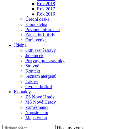
Rok 2018
Rok 2017
Rok 2016
Úřední deska
E-podatelna
Povinné informace
Zápis do 1. třídy
Omluvenka
Jídelna
Odhlášení stravy
Jídelníček
Pokyny pro strávníky
Stravné
Kontakt
Seznam alergenů
Laktea
Ovoce do škol
Kontakty
ZŠ Nové Hrady
MŠ Nové Hrady
Zaměstnanci
Napište nám
Mapa webu
Hledaný výraz