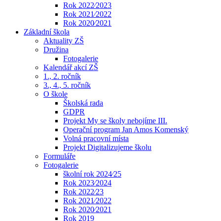
Rok 2022⁄2023
Rok 2021⁄2022
Rok 2020⁄2021
Základní škola
Aktuality ZŠ
Družina
Fotogalerie
Kalendář akcí ZŠ
1., 2. ročník
3., 4., 5. ročník
O škole
Školská rada
GDPR
Projekt My se školy nebojíme III.
Operační program Jan Amos Komenský
Volná pracovní místa
Projekt Digitalizujeme školu
Formuláře
Fotogalerie
školní rok 2024⁄25
Rok 2023⁄2024
Rok 2022⁄23
Rok 2021⁄2022
Rok 2020⁄2021
Rok 2019