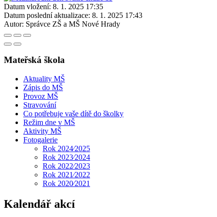
Datum vložení:
8. 1. 2025 17:35
Datum poslední aktualizace:
8. 1. 2025 17:43
Autor:
Správce ZŠ a MŠ Nové Hrady
Mateřská škola
Aktuality MŠ
Zápis do MŠ
Provoz MŠ
Stravování
Co potřebuje vaše dítě do školky
Režim dne v MŠ
Aktivity MŠ
Fotogalerie
Rok 2024⁄2025
Rok 2023⁄2024
Rok 2022⁄2023
Rok 2021⁄2022
Rok 2020⁄2021
Kalendář akcí