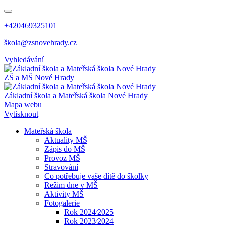
+420469325101
škola@zsnovehrady.cz
Vyhledávání
ZŠ a MŠ Nové Hrady
Základní škola a Mateřská škola Nové Hrady
Mapa webu
Vytisknout
Mateřská škola
Aktuality MŠ
Zápis do MŠ
Provoz MŠ
Stravování
Co potřebuje vaše dítě do školky
Režim dne v MŠ
Aktivity MŠ
Fotogalerie
Rok 2024⁄2025
Rok 2023⁄2024