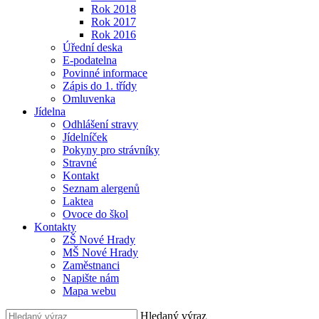
Rok 2018
Rok 2017
Rok 2016
Úřední deska
E-podatelna
Povinné informace
Zápis do 1. třídy
Omluvenka
Jídelna
Odhlášení stravy
Jídelníček
Pokyny pro strávníky
Stravné
Kontakt
Seznam alergenů
Laktea
Ovoce do škol
Kontakty
ZŠ Nové Hrady
MŠ Nové Hrady
Zaměstnanci
Napište nám
Mapa webu
Hledaný výraz