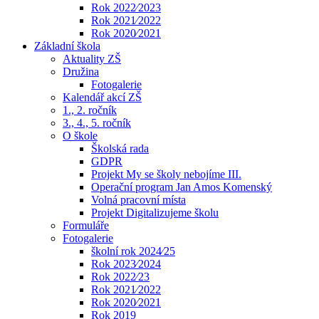
Rok 2022⁄2023
Rok 2021⁄2022
Rok 2020⁄2021
Základní škola
Aktuality ZŠ
Družina
Fotogalerie
Kalendář akcí ZŠ
1., 2. ročník
3., 4., 5. ročník
O škole
Školská rada
GDPR
Projekt My se školy nebojíme III.
Operační program Jan Amos Komenský
Volná pracovní místa
Projekt Digitalizujeme školu
Formuláře
Fotogalerie
školní rok 2024⁄25
Rok 2023⁄2024
Rok 2022⁄23
Rok 2021⁄2022
Rok 2020⁄2021
Rok 2019