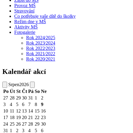
Zápis do MŠ
Provoz MŠ
Stravování
Co potřebuje vaše dítě do školky
Režim dne v MŠ
Aktivity MŠ
Fotogalerie
Rok 2024⁄2025
Rok 2023⁄2024
Rok 2022⁄2023
Rok 2021⁄2022
Rok 2020⁄2021
Kalendář akcí
Srpen
2026
Po
Út
St
Čt
Pá
So
Ne
27
28
29
30
31
1
2
3
4
5
6
7
8
9
10
11
12
13
14
15
16
17
18
19
20
21
22
23
24
25
26
27
28
29
30
31
1
2
3
4
5
6