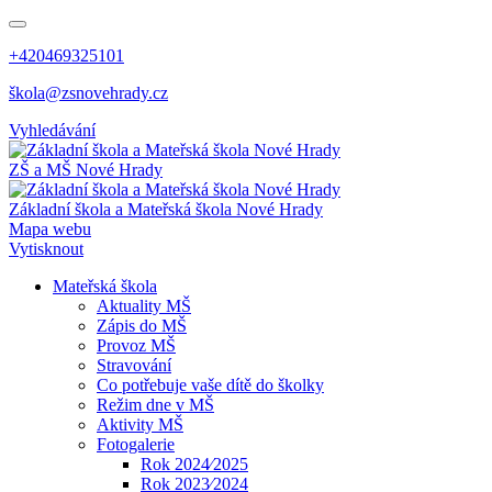
+420469325101
škola@zsnovehrady.cz
Vyhledávání
ZŠ a MŠ Nové Hrady
Základní škola a Mateřská škola Nové Hrady
Mapa webu
Vytisknout
Mateřská škola
Aktuality MŠ
Zápis do MŠ
Provoz MŠ
Stravování
Co potřebuje vaše dítě do školky
Režim dne v MŠ
Aktivity MŠ
Fotogalerie
Rok 2024⁄2025
Rok 2023⁄2024