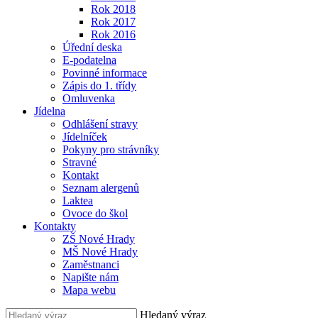
Rok 2018
Rok 2017
Rok 2016
Úřední deska
E-podatelna
Povinné informace
Zápis do 1. třídy
Omluvenka
Jídelna
Odhlášení stravy
Jídelníček
Pokyny pro strávníky
Stravné
Kontakt
Seznam alergenů
Laktea
Ovoce do škol
Kontakty
ZŠ Nové Hrady
MŠ Nové Hrady
Zaměstnanci
Napište nám
Mapa webu
Hledaný výraz