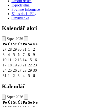
Úřední deska
E-podatelna
Povinné informace
Zápis do 1. třídy
Omluvenka
Kalendář akcí
Srpen
2026
Po
Út
St
Čt
Pá
So
Ne
27
28
29
30
31
1
2
3
4
5
6
7
8
9
10
11
12
13
14
15
16
17
18
19
20
21
22
23
24
25
26
27
28
29
30
31
1
2
3
4
5
6
Kalendář
Srpen
2026
Po
Út
St
Čt
Pá
So
Ne