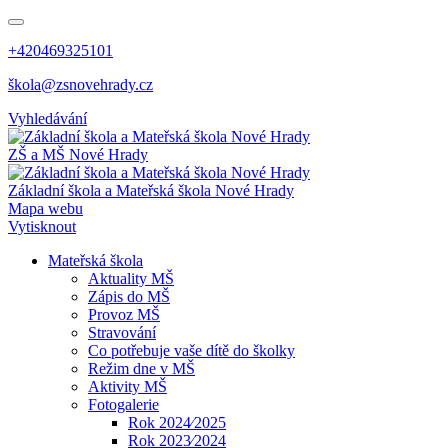
+420469325101
škola@zsnovehrady.cz
Vyhledávání
ZŠ a MŠ Nové Hrady
Základní škola a Mateřská škola Nové Hrady
Mapa webu
Vytisknout
Mateřská škola
Aktuality MŠ
Zápis do MŠ
Provoz MŠ
Stravování
Co potřebuje vaše dítě do školky
Režim dne v MŠ
Aktivity MŠ
Fotogalerie
Rok 2024⁄2025
Rok 2023⁄2024