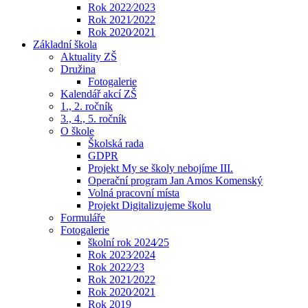
Rok 2022⁄2023
Rok 2021⁄2022
Rok 2020⁄2021
Základní škola
Aktuality ZŠ
Družina
Fotogalerie
Kalendář akcí ZŠ
1., 2. ročník
3., 4., 5. ročník
O škole
Školská rada
GDPR
Projekt My se školy nebojíme III.
Operační program Jan Amos Komenský
Volná pracovní místa
Projekt Digitalizujeme školu
Formuláře
Fotogalerie
školní rok 2024⁄25
Rok 2023⁄2024
Rok 2022⁄23
Rok 2021⁄2022
Rok 2020⁄2021
Rok 2019