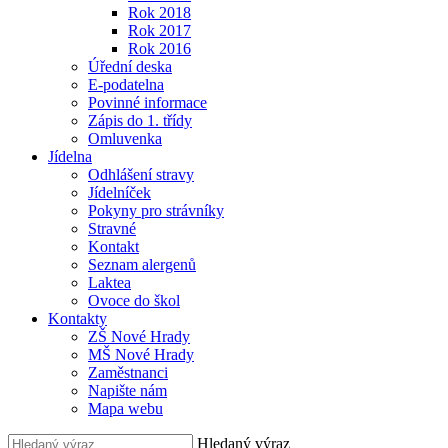
Rok 2018
Rok 2017
Rok 2016
Úřední deska
E-podatelna
Povinné informace
Zápis do 1. třídy
Omluvenka
Jídelna
Odhlášení stravy
Jídelníček
Pokyny pro strávníky
Stravné
Kontakt
Seznam alergenů
Laktea
Ovoce do škol
Kontakty
ZŠ Nové Hrady
MŠ Nové Hrady
Zaměstnanci
Napište nám
Mapa webu
Hledaný výraz