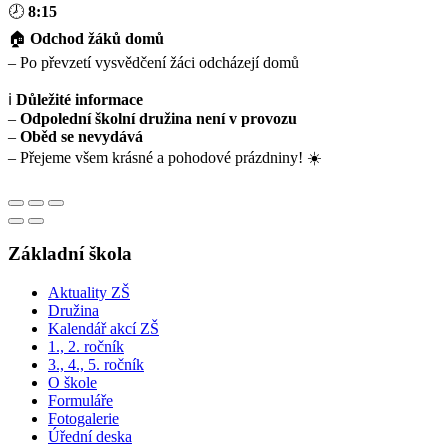
🕗
8:15
🏠
Odchod žáků domů
– Po převzetí vysvědčení žáci odcházejí domů
ℹ️
Důležité informace
–
Odpolední školní družina není v provozu
–
Oběd se nevydává
– Přejeme všem krásné a pohodové prázdniny! ☀️
Základní škola
Aktuality ZŠ
Družina
Kalendář akcí ZŠ
1., 2. ročník
3., 4., 5. ročník
O škole
Formuláře
Fotogalerie
Úřední deska