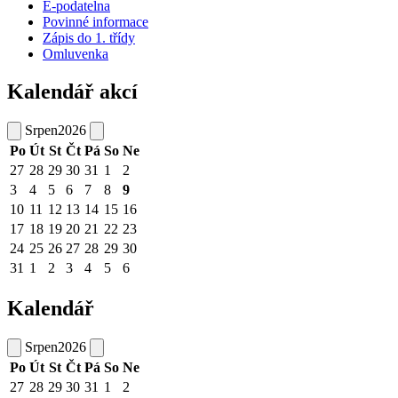
E-podatelna
Povinné informace
Zápis do 1. třídy
Omluvenka
Kalendář akcí
Srpen
2026
Po
Út
St
Čt
Pá
So
Ne
27
28
29
30
31
1
2
3
4
5
6
7
8
9
10
11
12
13
14
15
16
17
18
19
20
21
22
23
24
25
26
27
28
29
30
31
1
2
3
4
5
6
Kalendář
Srpen
2026
Po
Út
St
Čt
Pá
So
Ne
27
28
29
30
31
1
2