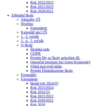
Rok 2022⁄2023
Rok 2021⁄2022
Rok 2020⁄2021
Základní škola
Aktuality ZŠ
Družina
Fotogalerie
Kalendář akcí ZŠ
1., 2. ročník
3., 4., 5. ročník
O škole
Školská rada
GDPR
Projekt My se školy nebojíme III.
Operační program Jan Amos Komenský
Volná pracovní místa
Projekt Digitalizujeme školu
Formuláře
Fotogalerie
školní rok 2024⁄25
Rok 2023⁄2024
Rok 2022⁄23
Rok 2021⁄2022
Rok 2020⁄2021
Rok 2019