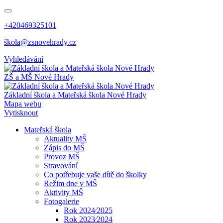
+420469325101
škola@zsnovehrady.cz
Vyhledávání
ZŠ a MŠ Nové Hrady
Základní škola a Mateřská škola Nové Hrady
Mapa webu
Vytisknout
Mateřská škola
Aktuality MŠ
Zápis do MŠ
Provoz MŠ
Stravování
Co potřebuje vaše dítě do školky
Režim dne v MŠ
Aktivity MŠ
Fotogalerie
Rok 2024⁄2025
Rok 2023⁄2024