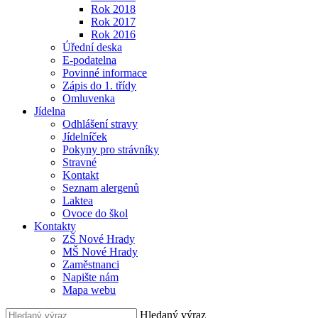
Rok 2018
Rok 2017
Rok 2016
Úřední deska
E-podatelna
Povinné informace
Zápis do 1. třídy
Omluvenka
Jídelna
Odhlášení stravy
Jídelníček
Pokyny pro strávníky
Stravné
Kontakt
Seznam alergenů
Laktea
Ovoce do škol
Kontakty
ZŠ Nové Hrady
MŠ Nové Hrady
Zaměstnanci
Napište nám
Mapa webu
Hledaný výraz