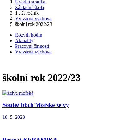
Úvodní stránka
Základní škola
1., 2. ročník
Výtvarná výchova
školní rok 2022/23
Rozvrh hodin
Aktuality
Pracovní činnosti
Výtvarná výchova
školní rok 2022/23
Soutěž bbcb Mořské želvy
18. 5. 2023
Projekt KERAMIKA