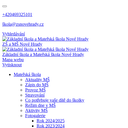
+420469325101
škola@zsnovehrady.cz
Vyhledávání
ZŠ a MŠ Nové Hrady
Základní škola a Mateřská škola Nové Hrady
Mapa webu
Vytisknout
Mateřská škola
Aktuality MŠ
Zápis do MŠ
Provoz MŠ
Stravování
Co potřebuje vaše dítě do školky
Režim dne v MŠ
Aktivity MŠ
Fotogalerie
Rok 2024⁄2025
Rok 2023⁄2024