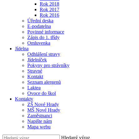
Rok 2018
Rok 2017
Rok 2016
Úřední deska
E-podatelna
Povinné informace
Zápis do 1. třídy
Omluvenka
Jídelna
Odhlášení stravy
Jídelníček
Pokyny pro strávníky
Stravné
Kontakt
Seznam alergenů
Laktea
Ovoce do škol
Kontakty
ZŠ Nové Hrady
MŠ Nové Hrady
Zaměstnanci
Napište nám
Mapa webu
Hledaný výraz