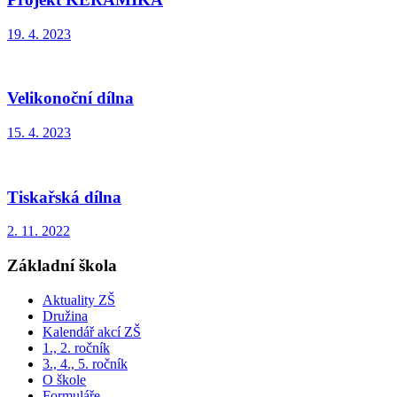
19. 4. 2023
Velikonoční dílna
15. 4. 2023
Tiskařská dílna
2. 11. 2022
Základní škola
Aktuality ZŠ
Družina
Kalendář akcí ZŠ
1., 2. ročník
3., 4., 5. ročník
O škole
Formuláře