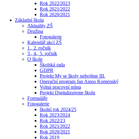
Rok 2022⁄2023
Rok 2021⁄2022
Rok 2020⁄2021
Základní škola
Aktuality ZŠ
Družina
Fotogalerie
Kalendář akcí ZŠ
1., 2. ročník
3., 4., 5. ročník
O škole
Školská rada
GDPR
Projekt My se školy nebojíme III.
Operační program Jan Amos Komenský
Volná pracovní místa
Projekt Digitalizujeme školu
Formuláře
Fotogalerie
školní rok 2024⁄25
Rok 2023⁄2024
Rok 2022⁄23
Rok 2021⁄2022
Rok 2020⁄2021
Rok 2019