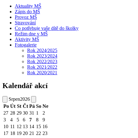
Aktuality MŠ
Zápis do MŠ
Provoz MŠ
Stravování
Co potřebuje vaše dítě do školky
Režim dne v MŠ
Aktivity MŠ
Fotogalerie
Rok 2024⁄2025
Rok 2023⁄2024
Rok 2022⁄2023
Rok 2021⁄2022
Rok 2020⁄2021
Kalendář akcí
Srpen
2026
Po
Út
St
Čt
Pá
So
Ne
27
28
29
30
31
1
2
3
4
5
6
7
8
9
10
11
12
13
14
15
16
17
18
19
20
21
22
23