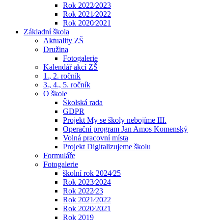
Rok 2022⁄2023
Rok 2021⁄2022
Rok 2020⁄2021
Základní škola
Aktuality ZŠ
Družina
Fotogalerie
Kalendář akcí ZŠ
1., 2. ročník
3., 4., 5. ročník
O škole
Školská rada
GDPR
Projekt My se školy nebojíme III.
Operační program Jan Amos Komenský
Volná pracovní místa
Projekt Digitalizujeme školu
Formuláře
Fotogalerie
školní rok 2024⁄25
Rok 2023⁄2024
Rok 2022⁄23
Rok 2021⁄2022
Rok 2020⁄2021
Rok 2019