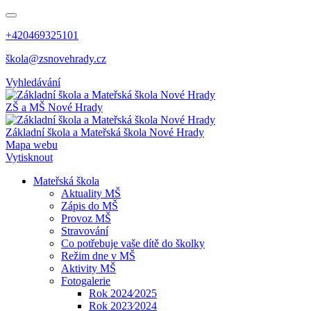
+420469325101
škola@zsnovehrady.cz
Vyhledávání
ZŠ a MŠ Nové Hrady
Základní škola a Mateřská škola Nové Hrady
Mapa webu
Vytisknout
Mateřská škola
Aktuality MŠ
Zápis do MŠ
Provoz MŠ
Stravování
Co potřebuje vaše dítě do školky
Režim dne v MŠ
Aktivity MŠ
Fotogalerie
Rok 2024⁄2025
Rok 2023⁄2024