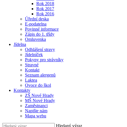
Rok 2018
Rok 2017
Rok 2016
Úřední deska
E-podatelna
Povinné informace
Zápis do 1. třídy
Omluvenka
Jídelna
Odhlášení stravy
Jídelníček
Pokyny pro strávníky
Stravné
Kontakt
Seznam alergenů
Laktea
Ovoce do škol
Kontakty
ZŠ Nové Hrady
MŠ Nové Hrady
Zaměstnanci
Napište nám
Mapa webu
Hledaný výraz